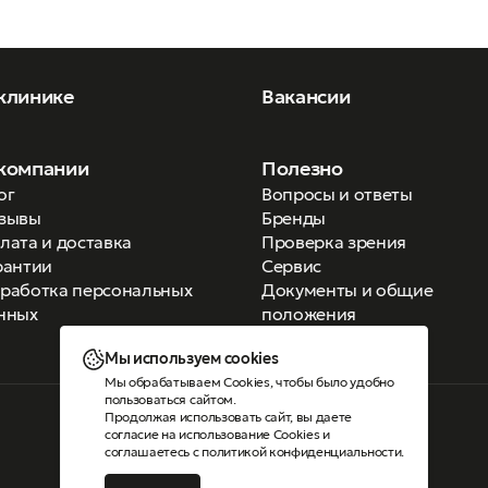
ка:
вы колледж предпринимательства № 11 – оптометрия;
клинике
Вакансии
ий колледж инновационных технологий» - современные
компании
Полезно
й оптиков-оптометристов;
ог
Вопросы и ответы
 профессиональное образование» - современные аспекты в
зывы
Бренды
оптометристов;
лата и доставка
Проверка зрения
рантии
Сервис
работка персональных
Документы и общие
нных
положения
Мы используем cookies
Мы обрабатываем Cookies, чтобы было удобно
пользоваться сайтом.
Продолжая использовать сайт, вы даете
Версия для слабовидящих
согласие на использование Cookies
и
соглашаетесь с
политикой конфиденциальности
.