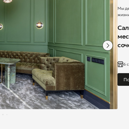
Мы де
жизни
Сал
мес
соч
6 
По