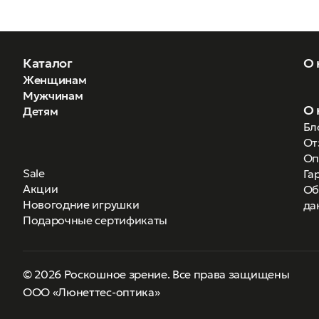
Профессиональна переподготов
10.08.2013, ГАОУ СПО г. Моск
Каталог
О 
Повышение квалификации:
Женщинам
Мужчинам
16.05.2018 «Северо-Кавказск
О 
Детям
аспекты в работе медицински
Бл
23.10.2023 ООО «Непрерывное
От
работе медицинский оптиков-
Оп
Sale
Га
Акции
Об
Новогодние игрушки
да
Подарочные сертификаты
© 2026 Роскошное зрение. Все права защищены
ООО «Люнеттес-оптика»