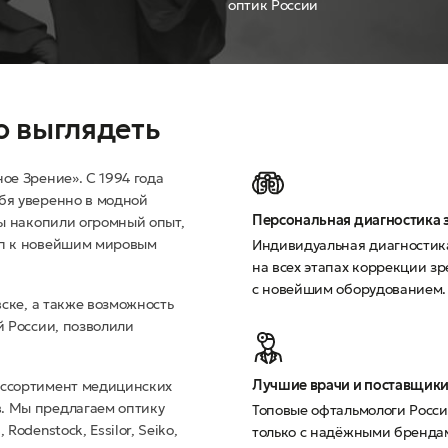
оптик России
о выглядеть
ое Зрение». С 1994 года
бя уверенно в модной
Персональная диагностика 
мы накопили огромный опыт,
уп к новейшим мировым
Индивидуальная диагностик
на всех этапах коррекции з
с новейшим оборудованием.
вске, а также возможность
й России, позволили
Лучшие врачи и поставщики
ассортимент медицинских
. Мы предлагаем оптику
Топовые офтальмологи Росс
odenstock, Essilor, Seiko,
только с надёжными бренда