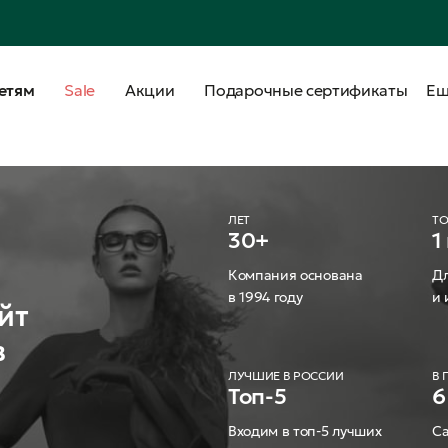
етям
Sale
Акции
Подарочные сертификаты
Е
ЛЕТ
Т
30+
1
Компания основана
Дл
в 1994 году
и 
йт
в
ЛУЧШИЕ В РОССИИ
В
Топ-5
6
Входим в топ-5 лучших
Са