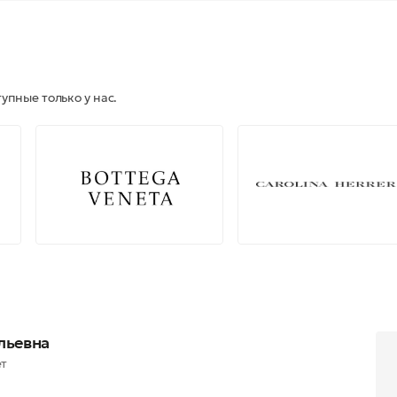
упные только у нас.
льевна
ет