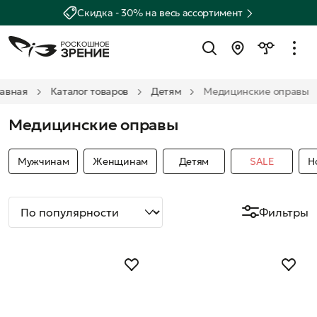
Скидка - 30% на весь ассортимент
лавная
Каталог товаров
Детям
Медицинские оправы
Медицинские оправы
Мужчинам
Женщинам
Детям
SALE
Н
Фильтры