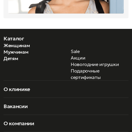
начинает позиционировать себя по всему миру как
символ современной роскоши. Аксессуары Gucci быстро
завоевали популярность благодаря дизайну, ставшего
легендой, дошедшей до наших дней.
Каталог
Женщинам
Sale
Мужчинам
Акции
Детям
Новогодние игрушки
Подарочные
сертификаты
О клинике
Вакансии
О компании