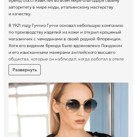
Бренд Gucci известен во всем мире благодаря своему
авторитету в мире моды, итальянскому мастерству
и качеству.
В 1921 году Гуччио Гуччи основал небольшую компанию
по производству изделий из кожи и открыл крошеный
магазинчик с чемоданами в своей родной Флоренции.
Хотя его видение бренда было вдохновлено Лондоном
и его изысканными манерами английского высшего
общества, которые он наблюдал, когда работал в отеле
Savoy, его мечтой по возвращении в Италию было
Развернуть
объединить этот лоск и отменный стиль с уникальными
навыками родной страны. В частности, с отменным
мастерством местных тосканских ремесленников.
За каких-то несколько лет бренд завоевал
ошеломляющий успех и такой внушительный список
клиентов, что они стремились провести свой отпуск
именно во Флоренции, чтобы успеть купить коллекции
сумок, чемоданов, перчаток, туфель и ремней Gucci,
вдохновленных стилем конного спорта. C момента
открытия магазинов в Милане и Нью-Йорке, Gucci