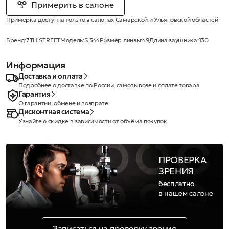
Примерить в салоне
Примерка доступна только в салонах Самарской и Ульяновской областей
Бренд:
7TH STREET
Модель:
S 344
Размер линзы:
49
Длина заушника:
130
Информация
Доставка и оплата
Подробнее о доставке по России, самовывозе и оплате товара
Гарантия
О гарантии, обмене и возврате
Дисконтная система
Узнайте о скидке в зависимости от объёма покупок
ПРОВЕРКА
ЗРЕНИЯ
бесплатно
в нашем салоне
Записаться на проверку зрения