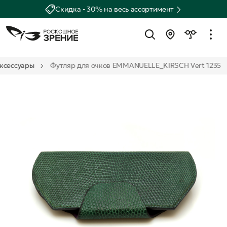
Скидка - 30% на весь ассортимент
ксессуары
Футляр для очков EMMANUELLE_KIRSCH Vert 1235