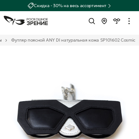
Скидка - 30% на весь ассортимент
ы
Футляр поясной ANY DI натуральная кожа SP101602 Cosmic