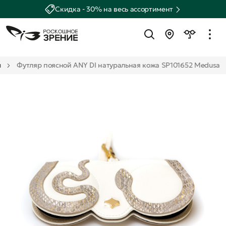
Скидка - 30% на весь ассортимент
ы
Футляр поясной ANY DI натуральная кожа SP101652 Medusa