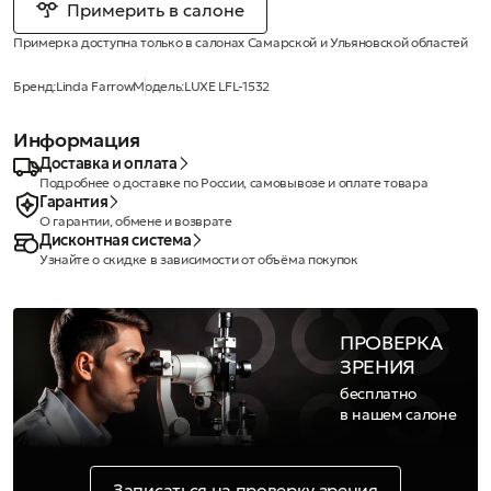
Примерить в салоне
Примерка доступна только в салонах Самарской и Ульяновской областей
Бренд:
Linda Farrow
Модель:
LUXE LFL-1532
Информация
Доставка и оплата
Подробнее о доставке по России, самовывозе и оплате товара
Гарантия
О гарантии, обмене и возврате
Дисконтная система
Узнайте о скидке в зависимости от объёма покупок
ПРОВЕРКА
ЗРЕНИЯ
бесплатно
в нашем салоне
Записаться на проверку зрения