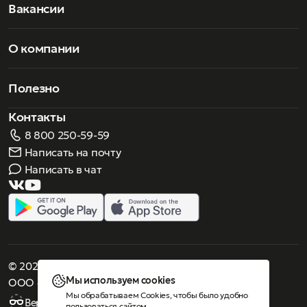
Вакансии
О компании
Полезно
Контакты
8 800 250-59-59
Написать на почту
Написать в чат
© 2026 Роскошное зрение. Все права защищены
Мы используем cookies
ООО «Люнеттес-оптика»
Мы обрабатываем Cookies, чтобы было удобно
Версия для слабовидящих
пользоваться сайтом.