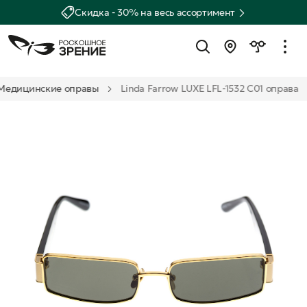
Скидка - 30% на весь ассортимент
Медицинские оправы
Linda Farrow LUXE LFL-1532 C01 оправа