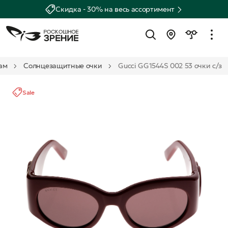
Скидка - 30% на весь ассортимент
ам
Солнцезащитные очки
Gucci GG1544S 002 53 очки с/з
Sale